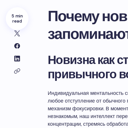
Почему но
5 min
read
запоминают
Новизна как с
привычного в
Индивидуальная ментальность с
любое отступление от обычного 
механизм фокусировки. В момент
незнакомым, наш интеллект пер
концентрации, стремясь обработ