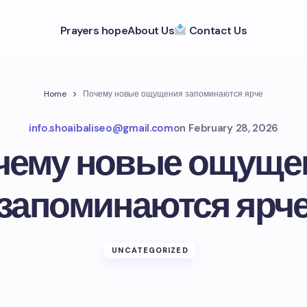
Prayers hope
About Us
Contact Us
Home
Почему новые ощущения запоминаются ярче
info.shoaibaliseo@gmail.com
on
February 28, 2026
чему новые ощуще
запоминаются ярч
UNCATEGORIZED