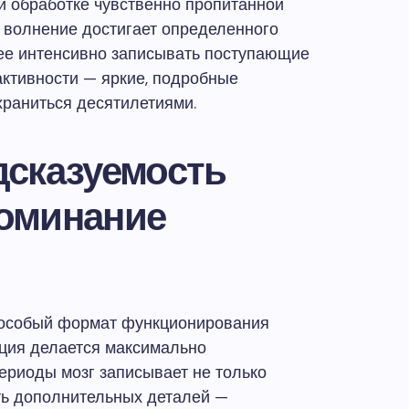
ри обработке чувственно пропитанной
 волнение достигает определенного
лее интенсивно записывать поступающие
ктивности — яркие, подробные
храниться десятилетиями.
дсказуемость
оминание
особый формат функционирования
ация делается максимально
ериоды мозг записывает не только
сть дополнительных деталей —