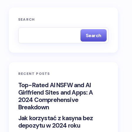
SEARCH
Search
RECENT POSTS
Top-Rated AI NSFW and AI
Girlfriend Sites and Apps: A
2024 Comprehensive
Breakdown
Jak korzystać z kasyna bez
depozytu w 2024 roku