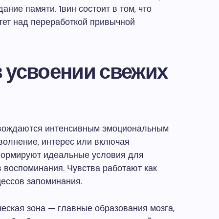
ание памяти. 1вин состоит в том, что
тет над переработкой привычной
 усвоении свежих
овождаются интенсивным эмоциональным
волнение, интерес или включая
формируют идеальные условия для
в воспоминания. Чувства работают как
ессов запоминания.
еская зона — главные образования мозга,